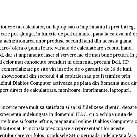
tioneze un calculator, un laptop sau o imprimanta la pret intreg,
care pot ajunge, in functie de performante, pana la cateva mii de
ru achizitionarea unor produse second hand din aceasta gama.
.ro/ ofera o gama foarte variata de calculatoare second hand,
dar si imprimante laser si servere lac ele mai bune preturi. In 
nd celor mai cunoscute branduri in domeniu, precum Dell, HP,
mercializate pe site vin insotite de o garantie de 36 de luni.
 showroomul din sectorul 4 al capitalei sau pot fi trimise prin
gazinul Diablos Computer activeaza pe piata din Romania inca di
mport direct de calculatoare, monitoare, imprimante, laptopuri,
ncerce prea mult sa satisfaca si sa isi fidelizeze clientii, deoar
o experienta indelungata in domeniul IT&C, cu o echipa unita de
arte bune si foarte ieftine, magazinul online Diablos Computers 
chziitionat. Principala preocupare a reprezentantilor acestei
ientilor care vor folosi produsele SH o perioada indelungata fara