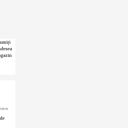
țumiți
 adesea
agazin
eview
 de