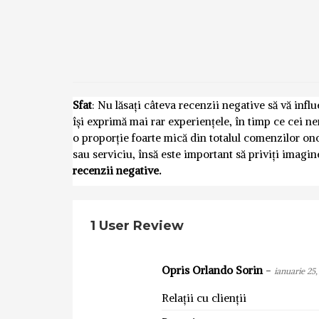
Sfat
: Nu lăsați câteva recenzii negative să vă inf
își exprimă mai rar experiențele, în timp ce cei n
o proporție foarte mică din totalul comenzilor o
sau serviciu, însă este important să priviți imagi
recenzii negative.
1 User Review
Opris Orlando Sorin
-
ianuarie 25
Relații cu clienții