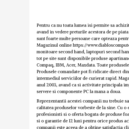
Pentru ca nu toata lumea isi permite sa achizi
avand in vedere preturile acestora de pe piata 
sunt foarte multe persoane care opteaza pent
Magazinul online https://www.diabloscomputer
monitoare second hand, laptopuri second hand, 
tot pe site sunt disponibile produse apartina
Compaq, IBM, Acer, Maxdata. Toate produsele co
Produsele comandate pot fi ridicate direct din
intermediul serviciilor de curierat rapid. Ma
anul 2003, avand ca si activitate principala i
servere si componente PC la mana a doua.
Reprezentantii acestei companii nu trebuie sa i
calitatea produselor vorbeste de la sine. Cu 
profesionisti si o oferta bogata de produse fo
si o garantie de 12 luni pentru orice produs a
companii este aceea de a obtine satisfactia cl