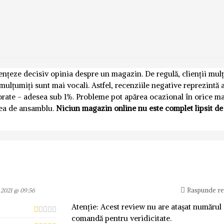
luențeze decisiv opinia despre un magazin. De regulă, clienții mul
emulțumiți sunt mai vocali. Astfel, recenziile negative reprezintă
norate - adesea sub 1%. Probleme pot apărea ocazional în orice m
nea de ansamblu.
Niciun magazin online nu este complet lipsit de
Raspunde r
, 2021 @ 09:56
Atenție: Acest review nu are atașat numărul
comandă pentru veridicitate.