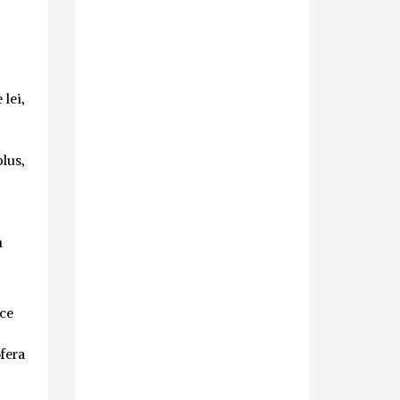
 lei,
plus,
n
ece
ofera