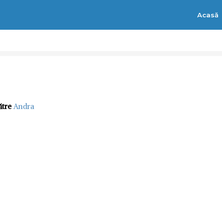
Acasă
ătre
Andra