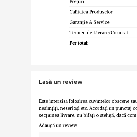
Prețuri
Calitatea Produselor
Garanție & Service
Termen de Livrare/Curierat
Per total:
Lasă un review
Este interzisă folosirea cuvintelor obscene sau 
nesimțiți, neserioși etc. Acordați un punctaj co
secțiunea livrare, nu bifați o steluță, dacă com
Adaugă un review