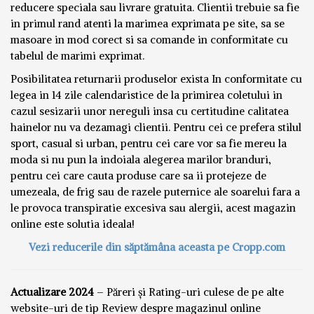
reducere speciala sau livrare gratuita. Clientii trebuie sa fie
in primul rand atenti la marimea exprimata pe site, sa se
masoare in mod corect si sa comande in conformitate cu
tabelul de marimi exprimat.
Posibilitatea returnarii produselor exista In conformitate cu
legea in 14 zile calendaristice de la primirea coletului in
cazul sesizarii unor nereguli insa cu certitudine calitatea
hainelor nu va dezamagi clientii. Pentru cei ce prefera stilul
sport, casual si urban, pentru cei care vor sa fie mereu la
moda si nu pun la indoiala alegerea marilor branduri,
pentru cei care cauta produse care sa ii protejeze de
umezeala, de frig sau de razele puternice ale soarelui fara a
le provoca transpiratie excesiva sau alergii, acest magazin
online este solutia ideala!
Vezi reducerile din săptămâna aceasta pe Cropp.com
Actualizare 2024
– Păreri și Rating-uri culese de pe alte
website-uri de tip Review despre magazinul online