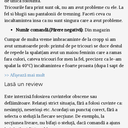
de unica folosinta.
Tricourile fara print sunt ok, nu am avut probleme cu ele. La
fel si blugii sau pantalonii de trenning. Faceti ceva cu
incaltamintea insa ca nu sunt singura care a avut probleme.
Număr comandă.(Părere negativă):
Din magazin
Cumpar de multa vreme imbracaminte de la cropp si am
avut urmatoarele prob: printul de pe tricouri se duce destul
de repede la spalat(am avut un maiou feminin care a ramas
fara culori, cateva tricouri for men la fel, precizez ca le-am
spalat la 40°C) incaltamintea e foarte proasta (dupa 1 sapt de
>> Afișează mai mult
Lasă un review
Este interzisă folosirea cuvintelor obscene sau
defăimătoare. Relatați strict situația, fără a folosi cuvinte ca:
nesimțiți, neserioși etc. Acordați un punctaj corect, fără a
selecta o steluță la fiecare secțiune. De exemplu, la
secțiunea livrare, nu bifați o steluță, dacă comandă a ajuns