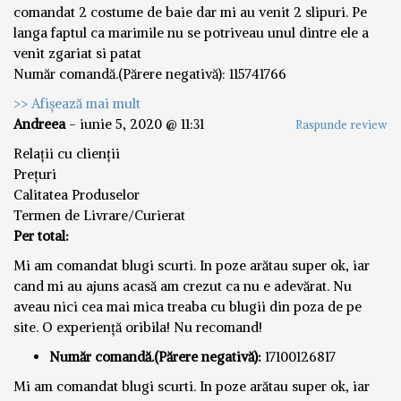
comandat 2 costume de baie dar mi au venit 2 slipuri. Pe
langa faptul ca marimile nu se potriveau unul dintre ele a
venit zgariat si patat
Număr comandă.(Părere negativă): 115741766
>> Afișează mai mult
Andreea
-
iunie 5, 2020 @ 11:31
Raspunde review
Relații cu clienții
Prețuri
Calitatea Produselor
Termen de Livrare/Curierat
Per total:
Mi am comandat blugi scurti. In poze arătau super ok, iar
cand mi au ajuns acasă am crezut ca nu e adevărat. Nu
aveau nici cea mai mica treaba cu blugii din poza de pe
site. O experiență oribila! Nu recomand!
Număr comandă.(Părere negativă):
17100126817
Mi am comandat blugi scurti. In poze arătau super ok, iar