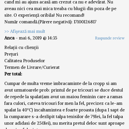
cand mi au ajuns acasă am crezut ca nu e adevărat. Nu
aveau nici cea mai mica treaba cu blugii din poza de pe
site. O experiență oribila! Nu recomand!
Număr comandă.(Părere negativă): 17100126817
>> Afișează mai mult
Anca
-
mai 6, 2019 @ 14:35
Raspunde review
Relații cu clienții
Prețuri
Calitatea Produselor
Termen de Livrare/Curierat
Per total:
Cumpar de multa vreme imbracaminte de la cropp si am
avut urmatoarele prob: printul de pe tricouri se duce destul
de repede la spalat(am avut un maiou feminin care a ramas
fara culori, cateva tricouri for men la fel, precizez ca le-am
spalat la 40°C) incaltamintea e foarte proasta (dupa 1 sapt de
la cumparare s-a dezlipit talpa tenisilor de 79lei, la fel talpa
unor adidasi de 250lei), nu merita pretul deloc sunt aproape