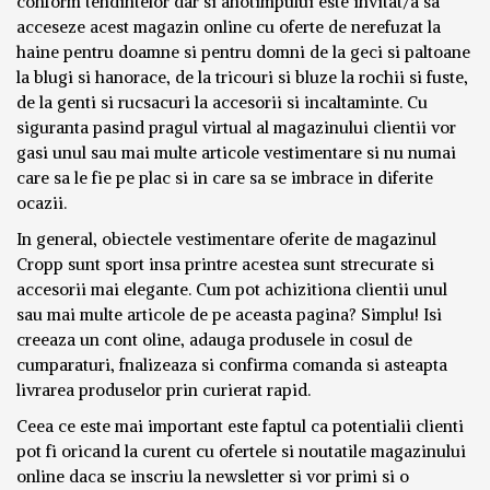
conform tendintelor dar si anotimpului este invitat/a sa
acceseze acest magazin online cu oferte de nerefuzat la
haine pentru doamne si pentru domni de la geci si paltoane
la blugi si hanorace, de la tricouri si bluze la rochii si fuste,
de la genti si rucsacuri la accesorii si incaltaminte. Cu
siguranta pasind pragul virtual al magazinului clientii vor
gasi unul sau mai multe articole vestimentare si nu numai
care sa le fie pe plac si in care sa se imbrace in diferite
ocazii.
In general, obiectele vestimentare oferite de magazinul
Cropp sunt sport insa printre acestea sunt strecurate si
accesorii mai elegante. Cum pot achizitiona clientii unul
sau mai multe articole de pe aceasta pagina? Simplu! Isi
creeaza un cont oline, adauga produsele in cosul de
cumparaturi, fnalizeaza si confirma comanda si asteapta
livrarea produselor prin curierat rapid.
Ceea ce este mai important este faptul ca potentialii clienti
pot fi oricand la curent cu ofertele si noutatile magazinului
online daca se inscriu la newsletter si vor primi si o