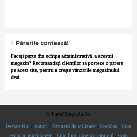
Părerile contează!
Faceți parte din echipa administrativă a acestui
magazin? Recomandați clienților să posteze o părere
pe acest site, pentru a crește vânzările magazinului
dvs!
© PareriMagazin.Ro
Despre Noi
/
Autori
/
Termeni de utilizare
/
Cookies
/
Cum
evaluăm magazinele
/
Cum funcționează ratingul
/
Cum