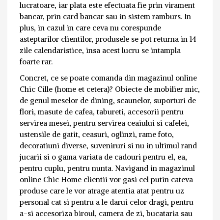
lucratoare, iar plata este efectuata fie prin virament
bancar, prin card bancar sau in sistem ramburs. In
plus, in cazul in care ceva nu corespunde
asteptarilor clientilor, produsele se pot returna in 14
zile calendaristice, insa acest lucru se intampla
foarte rar.
Concret, ce se poate comanda din magazinul online
Chic Cille (home et cetera)? Obiecte de mobilier mic,
de genul meselor de dining, scaunelor, suporturi de
flori, masute de cafea, tabureti, accesorii pentru
servirea mesei, pentru servirea ceaiului si cafelei,
ustensile de gatit, ceasuri, oglinzi, rame foto,
decoratiuni diverse, suveniruri si nu in ultimul rand
jucarii si o gama variata de cadouri pentru el, ea,
pentru cuplu, pentru nunta. Navigand in magazinul
online Chic Home clientii vor gasi cel putin cateva
produse care le vor atrage atentia atat pentru uz
personal cat si pentru a le darui celor dragi, pentru
a-si accesoriza biroul, camera de zi, bucataria sau