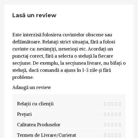
Lasă un review
Este interzisă folosirea cuvintelor obscene sau
defăimătoare. Relatați strict situația, fără a folosi
cuvinte ca: nesimțiți, neserioși etc. Acordați un
punctaj corect, fără a selecta o steluță la fiecare
secțiune. De exemplu, la secțiunea livrare, nu bifați o
steluță, dacă comandă a ajuns în 1-3 zile și fără
probleme.
Adaugă un review
Relații cu clienții
Prețuri
Calitatea Produselor
Termen de Livrare/Curierat