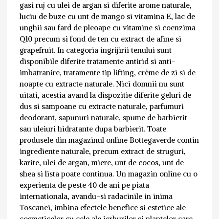
gasi ruj cu ulei de argan si diferite arome naturale,
luciu de buze cu unt de mango si vitamina E, lac de
unghii sau fard de pleoape cu vitamine si coenzima
Q10 precum si fond de ten cu extract de afine si
grapefruit. In categoria ingrijirii tenului sunt
disponibile diferite tratamente antirid si anti-
imbatranire, tratamente tip lifting, crème de zi si de
noapte cu extracte naturale. Nici domnii nu sunt
uitati, acestia avand la dispozitie diferite geluri de
dus si sampoane cu extracte naturale, parfumuri
deodorant, sapunuri naturale, spume de barbierit
sau uleiuri hidratante dupa barbierit. Toate
produsele din magazinul online Bottegaverde contin
ingrediente naturale, precum extract de struguri,
karite, ulei de argan, miere, unt de cocos, unt de
shea si lista poate continua. Un magazin online cu o
experienta de peste 40 de ani pe piata
internationala, avandu-si radacinile in inima
Toscanei, imbina efectele benefice si estetice ale
cosmeticelor cu cele ale ierburilor si plantelor care