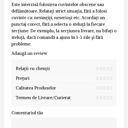
Este interzisă folosirea cuvintelor obscene sau
defăimătoare. Relatați strict situația, fără a folosi
cuvinte ca: nesimțiți, neserioși etc. Acordați un
punctaj corect, fără a selecta o steluță la fiecare
secțiune. De exemplu, la secțiunea livrare, nu bifați o
steluță, dacă comandă a ajuns în 1-3 zile și fără
probleme.
Adaugă un review
Relații cu clienții
Prețuri
Calitatea Produselor
Termen de Livrare/Curierat
Comentariul tău