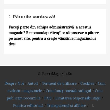
Părerile contează!
Faceți parte din echipa administrativă a acestui
magazin? Recomandați clienților să posteze o părere
pe acest site, pentru a crește vânzările magazinului
dvs!
© PareriMagazin.Ro
Despre Noi
/
Autori
/
Termeni de utilizare
/
Cookies
/
Cum
evaluăm magazinele
/
Cum funcționează ratingul
/
Cum
publicăm recenziile
/
FAQ
/
Limitarea responsabilității
/
Politica editorială
/
Transparență și afiliere
/