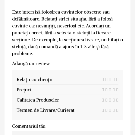
Este interzisă folosirea cuvintelor obscene sau
defăimătoare. Relatați strict situația, fără a folosi
cuvinte ca: nesimțiți, neserioși etc. Acordați un
punctaj corect, fără a selecta o steluță la fiecare
secțiune. De exemplu, la secțiunea livrare, nu bifați o
steluță, dacă comandă a ajuns în 1-3 zile și fără
probleme.
Adaugă un review
Relații cu clienții
Prețuri
Calitatea Produselor
Termen de Livrare/Curierat
Comentariul tău