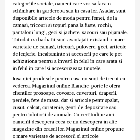
categoriile sociale, oameni care vor sa faca o
schimbare in garderoba sau in casa lor. Asadar, sunt
disponibile articole de moda pentru femei, de la
camasi, tricouri si topuri pana la fuste, rochii,
pantaloni lungi, geci si jachete, sacouri sau pijamale.
Totodata si barbatii sunt avantajati existand o mare
varietate de camasi, tricouri, pulovere, geci, articole
de lenjerie, incaltaminte si accesorii pe care le pot
achizitiona pentru a investi in felul in care arata si
in felul in care isi accesorizeaza tinutele.
Insa nici produsele pentru casa nu sunt de trecut cu
vederea. Magazinul online Blanche-porte le ofera
clientilor prosoape, covoare, cuverturi, draperii,
perdele, fete de masa, dar si articole pentr spalat,
cusut, calcat, curatenie, genti de depozitare sau
pentru iubitorii de animale. Cu certitudine aici
oamenii descopera ceea ce nu descopera in alte
magazine din orasul lor. Magazinul online propune
o mare varietate de accesorii si articole