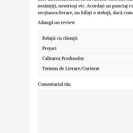
nesimțiți, neserioși etc. Acordați un punctaj co
secțiunea livrare, nu bifați o steluță, dacă com
Adaugă un review
Relații cu clienții
Prețuri
Calitatea Produselor
Termen de Livrare/Curierat
Comentariul tău