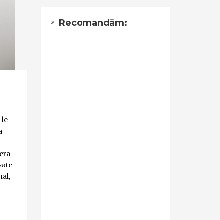
Recomandăm:
 le
a
fera
vate
nal,