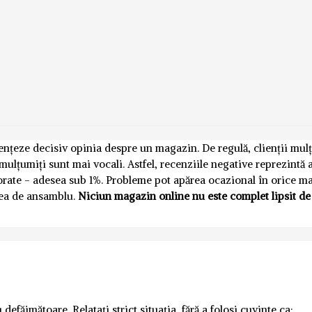
luențeze decisiv opinia despre un magazin. De regulă, clienții mul
emulțumiți sunt mai vocali. Astfel, recenziile negative reprezintă
norate - adesea sub 1%. Probleme pot apărea ocazional în orice m
nea de ansamblu.
Niciun magazin online nu este complet lipsit de
defăimătoare. Relatați strict situația, fără a folosi cuvinte ca: