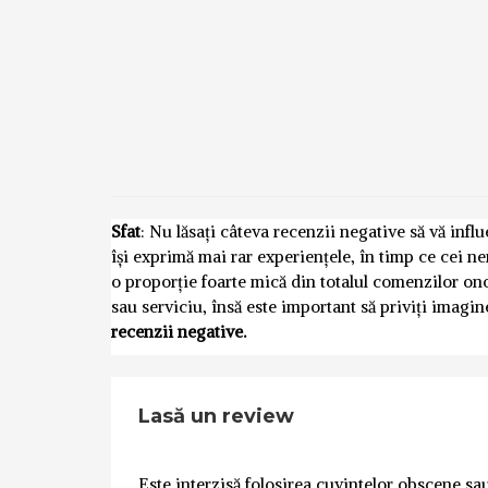
Sfat
: Nu lăsați câteva recenzii negative să vă inf
își exprimă mai rar experiențele, în timp ce cei n
o proporție foarte mică din totalul comenzilor o
sau serviciu, însă este important să priviți imagi
recenzii negative.
Lasă un review
Este interzisă folosirea cuvintelor obscene sau 