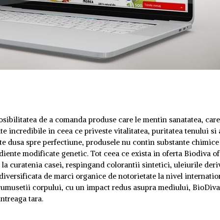
osibilitatea de a comanda produse care le mentin sanatatea, care
te incredibile in ceea ce priveste vitalitatea, puritatea tenului si 
a este dusa spre perfectiune, produsele nu contin substante chimice
diente modificate genetic. Tot ceea ce exista in oferta Biodiva o
i la curatenia casei, respingand colorantii sintetici, uleiurile deri
iversificata de marci organice de notorietate la nivel internatio
rumusetii corpului, cu un impact redus asupra mediului, BioDiva
intreaga tara.