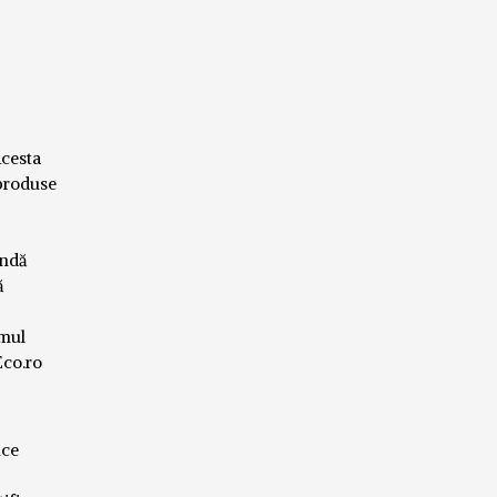
Acesta
 produse
andă
ă
umul
Eco.ro
ice