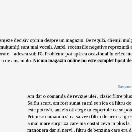
luențeze decisiv opinia despre un magazin. De regulă, clienții mul
emulțumiți sunt mai vocali. Astfel, recenziile negative reprezintă
norate - adesea sub 1%. Probleme pot apărea ocazional în orice m
nea de ansamblu.
Niciun magazin online nu este complet lipsit de
Raspund
Am dat o comanda de revizie ulei , clasic filtre plus 
Sa fiu scurt, am fost sunat sa mi se zica ca filtru de
este potrivit, am zis ok alege tu expertule ce se pot
Primesc comanda si ca sa vezi filtru de aer era gres
a mai mare surpriza care ma costat ceva in plus la
manopera dar si nervi , filtru de benzina care era de