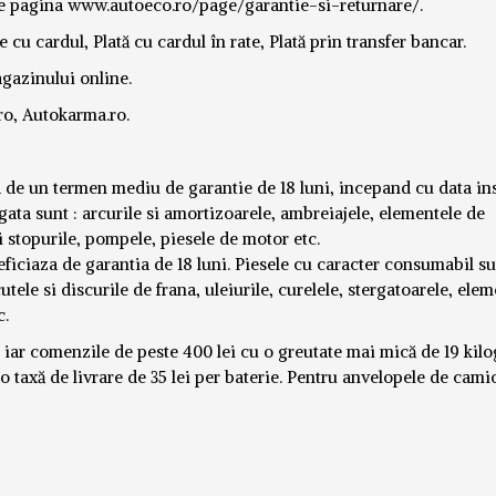
pe pagina www.autoeco.ro/page/garantie-si-returnare/.
e cu cardul, Plată cu cardul în rate, Plată prin transfer bancar.
agazinului online.
ro, Autokarma.ro.
a de un termen mediu de garantie de 18 luni, incepand cu data in
gata sunt : arcurile si amortizoarele, ambreiajele, elementele de
i stopurile, pompele, piesele de motor etc.
ficiaza de garantia de 18 luni. Piesele cu caracter consumabil s
cutele si discurile de frana, uleiurile, curelele, stergatoarele, ele
c.
lei iar comenzile de peste 400 lei cu o greutate mai mică de 19 ki
u o taxă de livrare de 35 lei per baterie. Pentru anvelopele de cam