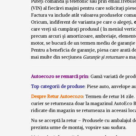
Puteți comanda și telefonic sau prin email.Trebuie
(VIN) al fiecărei mașini pentru care solicitați pies
Factura va include atât valoarea produselor comand
Oricum, indiferent de varianta pe care o alegeți,
care vreți să cumpărați produsul ( în meniul vertic
precum arcuri și amortizoare, ambreiaje, element
motor, se bucură de un termen mediu de garanție d
Pentru a beneficia de garanție, piesa care arată de
mai multe din secțiunea
Garanție și returnare
a mag
Autoeco.ro se remarcă prin
: Gamă variată de prod
Top categorii de produse
: Piese auto, anvelope au
Despre Retur Autoeco.ro
: Termen de retur 14 zile.
curier se returneaza doar la magazinul AutoEco Be
ridicate din magazin se returneaza in aceeasi loca
Nu se acceptă la retur – Produsele cu ambalajul det
prezinta urme de montaj, vopsire sau sudura.