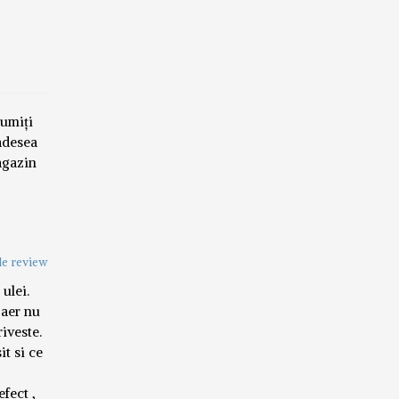
țumiți
 adesea
agazin
e review
ulei.
 aer nu
riveste.
it si ce
fect ,