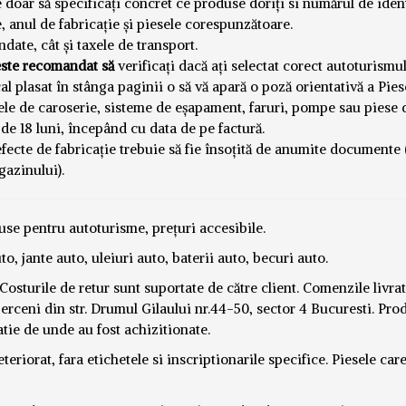
 doar să specificați concret ce produse doriți si numărul de iden
e, anul de fabricație și piesele corespunzătoare.
ate, cât și taxele de transport.
este recomandat să
verificați dacă ați selectat corect autoturismu
al plasat în stânga paginii o să vă apară o poză orientativă a Pies
ele de caroserie, sisteme de eșapament, faruri, pompe sau piese 
e 18 luni, începând cu data de pe factură.
fecte de fabricație trebuie să fie însoțită de anumite documente (
azinului).
use pentru autoturisme, prețuri accesibile.
to, jante auto, uleiuri auto, baterii auto, becuri auto.
 Costurile de retur sunt suportate de către client. Comenzile livra
rceni din str. Drumul Gilaului nr.44-50, sector 4 Bucuresti. Pro
tie de unde au fost achizitionate.
eriorat, fara etichetele si inscriptionarile specifice. Piesele car