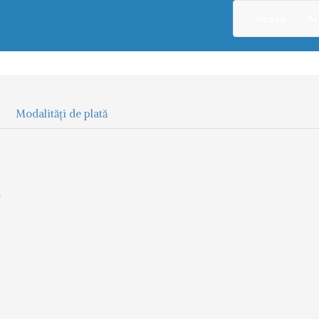
Acasă
Ar
Modalități de plată
a