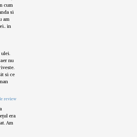
em cum
anda si
nu am
i.. in
ulei.
 aer nu
riveste.
it si ce
 man
e review
a
ețul era
tat. Am