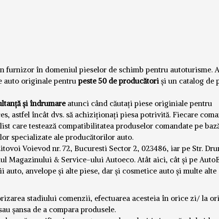
n furnizor în domeniul pieselor de schimb pentru autoturisme. 
e auto originale pentru
peste 50 de producători
și un catalog de
ultanță și îndrumare
atunci când căutați piese originiale pentru
es, astfel încât dvs. să achiziționați piesa potrivită. Fiecare com
alist care testează compatibilitatea produselor comandate pe baz
or specializate ale producătorilor auto.
itovoi Voievod nr. 72, Bucuresti Sector 2, 023486, iar pe Str. Dr
diul Magazinului & Service-ului Autoeco. Atât aici, cât și pe Auto
ii auto, anvelope și alte piese, dar și cosmetice auto și multe alte
izarea stadiului comenzii, efectuarea acesteia în orice zi/ la or
 sau șansa de a c
ompara produsele.