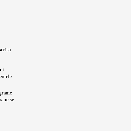
scrisa
unt
mentele
lograme
ioane se