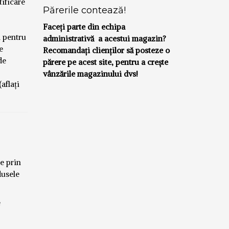
tificare
Părerile contează!
Faceți parte din echipa
l pentru
administrativă a acestui magazin?
e
Recomandați clienților să posteze o
de
părere pe acest site, pentru a crește
vânzările magazinului dvs!
aflați
te prin
dusele
e