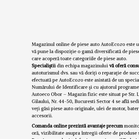
Magazinul online de piese auto AutoEco.ro este u
vă pune la dispoziție o gamă diversificată de pies
care acoperă toate categoriile de piese auto.
Specialiștii
din echipa magazinului
vă oferă cons
autoturismul dvs. sau vă doriți o reparație de succ
efectuată pe AutoEco.ro este asistată de un speci
Numărului de Identificare și cu ajutorul programel
Autoeco Obor – Magazin fizic este situat pe Str. L
Gilaului, Nr. 44-50, Bucuresti Sector 4 se află se
veți găsi piese auto originale, ulei de motor, bater
accesorii.
Comanda online prezintă avantaje precum
monitor
oră,
viz
ibilitate asupra întregii oferte de produse