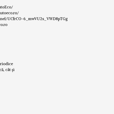
utoEco/
utoeco.ro/
channel/UCfrCO-6_mwVU2s_VWD8pTGg
o.ro
eriodice
ă, cât și