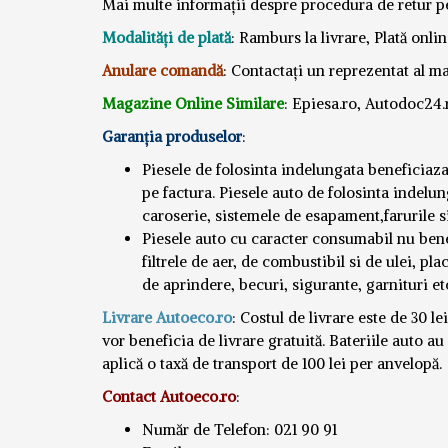
Mai multe informații despre procedura de retur 
Modalități de plată
: Ramburs la livrare, Plată onlin
Anulare comandă
: Contactați un reprezentat al m
Magazine Online Similare
: Epiesa.ro, Autodoc24.
Garanția produselor
:
Piesele de folosinta indelungata beneficiaz
pe factura. Piesele auto de folosinta indelun
caroserie, sistemele de esapament,farurile s
Piesele auto cu caracter consumabil nu bene
filtrele de aer, de combustibil si de ulei, pla
de aprindere, becuri, sigurante, garnituri et
Livrare Autoeco.ro
: Costul de livrare este de 30 
vor beneficia de livrare gratuită. Bateriile auto a
aplică o taxă de transport de 100 lei per anvelopă.
Contact Autoeco.ro
:
Număr de Telefon: 021 90 91