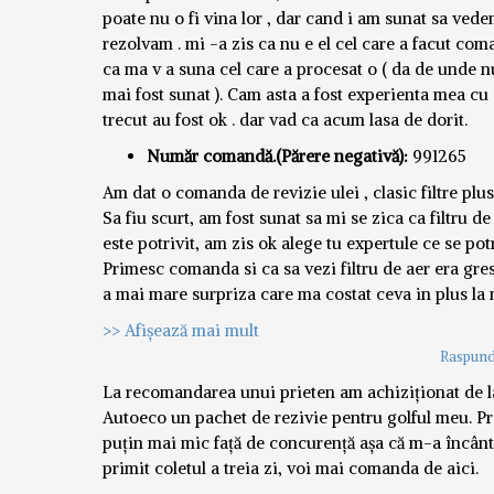
poate nu o fi vina lor , dar cand i am sunat sa ved
rezolvam . mi -a zis ca nu e el cel care a facut com
ca ma v a suna cel care a procesat o ( da de unde 
mai fost sunat ). Cam asta a fost experienta mea cu e
trecut au fost ok . dar vad ca acum lasa de dorit.
Număr comandă.(Părere negativă):
991265
Am dat o comanda de revizie ulei , clasic filtre plus 
Sa fiu scurt, am fost sunat sa mi se zica ca filtru de
este potrivit, am zis ok alege tu expertule ce se pot
Primesc comanda si ca sa vezi filtru de aer era gres
a mai mare surpriza care ma costat ceva in plus la
>> Afișează mai mult
Raspund
La recomandarea unui prieten am achiziționat de l
Autoeco un pachet de rezivie pentru golful meu. Pr
puțin mai mic față de concurență așa că m-a încân
primit coletul a treia zi, voi mai comanda de aici.