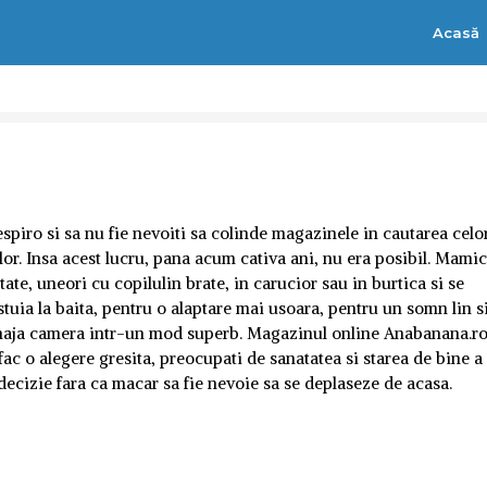
Acasă
piro si sa nu fie nevoiti sa colinde magazinele in cautarea celo
lor. Insa acest lucru, pana acum cativa ani, nu era posibil. Mamic
ate, uneori cu copilulin brate, in carucior sau in burtica si se
tuia la baita, pentru o alaptare mai usoara, pentru un somn lin s
enaja camera intr-un mod superb. Magazinul online Anabanana.r
a fac o alegere gresita, preocupati de sanatatea si starea de bine a
decizie fara ca macar sa fie nevoie sa se deplaseze de acasa.