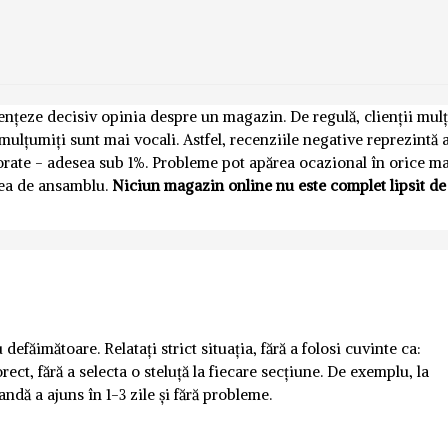
luențeze decisiv opinia despre un magazin. De regulă, clienții mul
emulțumiți sunt mai vocali. Astfel, recenziile negative reprezintă
norate - adesea sub 1%. Probleme pot apărea ocazional în orice m
nea de ansamblu.
Niciun magazin online nu este complet lipsit de
defăimătoare. Relatați strict situația, fără a folosi cuvinte ca:
rect, fără a selecta o steluță la fiecare secțiune. De exemplu, la
andă a ajuns în 1-3 zile și fără probleme.