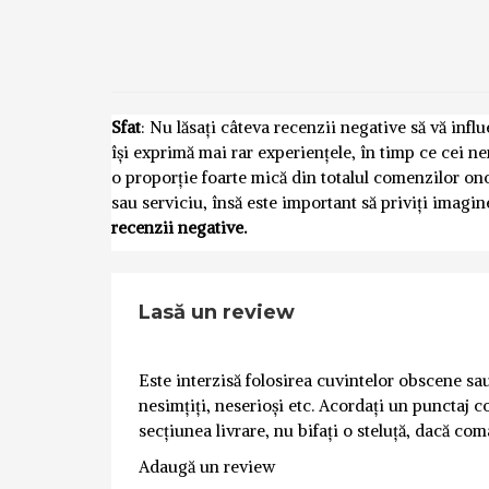
Sfat
: Nu lăsați câteva recenzii negative să vă inf
își exprimă mai rar experiențele, în timp ce cei n
o proporție foarte mică din totalul comenzilor o
sau serviciu, însă este important să priviți imagi
recenzii negative.
Lasă un review
Este interzisă folosirea cuvintelor obscene sau 
nesimțiți, neserioși etc. Acordați un punctaj co
secțiunea livrare, nu bifați o steluță, dacă com
Adaugă un review