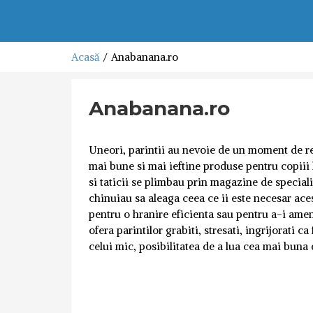
Acasă
Anabanana.ro
Anabanana.ro
Uneori, parintii au nevoie de un moment de res
mai bune si mai ieftine produse pentru copiii 
si taticii se plimbau prin magazine de specialit
chinuiau sa aleaga ceea ce ii este necesar aces
pentru o hranire eficienta sau pentru a-i am
ofera parintilor grabiti, stresati, ingrijorati c
celui mic, posibilitatea de a lua cea mai buna 