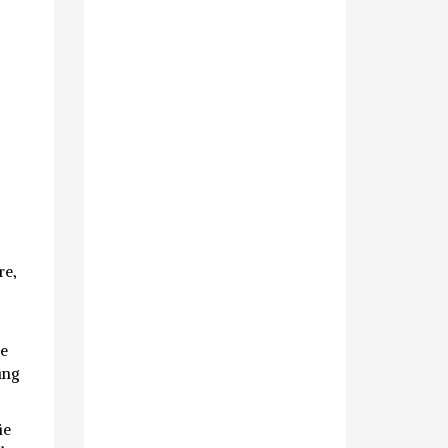
re,
le
ing
ie