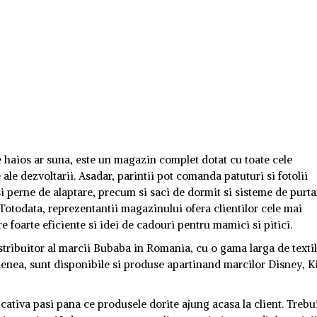
haios ar suna, este un magazin complet dotat cu toate cele
e ale dezvoltarii. Asadar, parintii pot comanda patuturi si fotolii
si perne de alaptare, precum si saci de dormit si sisteme de purta
 Totodata, reprezentantii magazinului ofera clientilor cele mai
e foarte eficiente si idei de cadouri pentru mamici si pitici.
istribuitor al marcii Bubaba in Romania, cu o gama larga de texti
enea, sunt disponibile si produse apartinand marcilor Disney, K
ativa pasi pana ce produsele dorite ajung acasa la client. Trebu