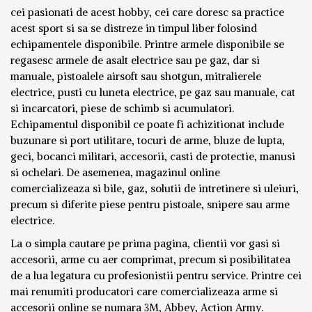
cei pasionati de acest hobby, cei care doresc sa practice
acest sport si sa se distreze in timpul liber folosind
echipamentele disponibile. Printre armele disponibile se
regasesc armele de asalt electrice sau pe gaz, dar si
manuale, pistoalele airsoft sau shotgun, mitralierele
electrice, pusti cu luneta electrice, pe gaz sau manuale, cat
si incarcatori, piese de schimb si acumulatori.
Echipamentul disponibil ce poate fi achizitionat include
buzunare si port utilitare, tocuri de arme, bluze de lupta,
geci, bocanci militari, accesorii, casti de protectie, manusi
si ochelari. De asemenea, magazinul online
comercializeaza si bile, gaz, solutii de intretinere si uleiuri,
precum si diferite piese pentru pistoale, snipere sau arme
electrice.
La o simpla cautare pe prima pagina, clientii vor gasi si
accesorii, arme cu aer comprimat, precum si posibilitatea
de a lua legatura cu profesionistii pentru service. Printre cei
mai renumiti producatori care comercializeaza arme si
accesorii online se numara 3M, Abbey, Action Army.