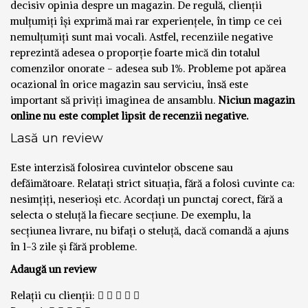
decisiv opinia despre un magazin. De regulă, clienții
mulțumiți își exprimă mai rar experiențele, în timp ce cei
nemulțumiți sunt mai vocali. Astfel, recenziile negative
reprezintă adesea o proporție foarte mică din totalul
comenzilor onorate - adesea sub 1%. Probleme pot apărea
ocazional în orice magazin sau serviciu, însă este
important să priviți imaginea de ansamblu.
Niciun magazin
online nu este complet lipsit de recenzii negative.
Lasă un review
Este interzisă folosirea cuvintelor obscene sau
defăimătoare. Relatați strict situația, fără a folosi cuvinte ca:
nesimțiți, neserioși etc. Acordați un punctaj corect, fără a
selecta o steluță la fiecare secțiune. De exemplu, la
secțiunea livrare, nu bifați o steluță, dacă comandă a ajuns
în 1-3 zile și fără probleme.
Adaugă un review
Relații cu clienții: