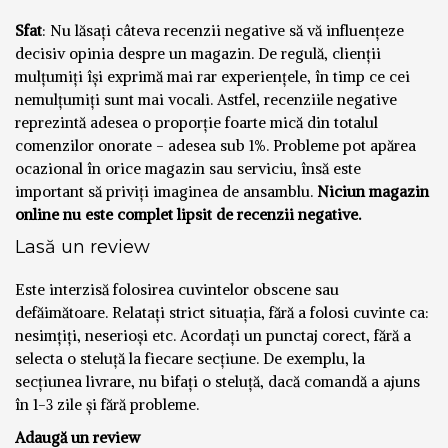
Sfat
: Nu lăsați câteva recenzii negative să vă influențeze
decisiv opinia despre un magazin. De regulă, clienții
mulțumiți își exprimă mai rar experiențele, în timp ce cei
nemulțumiți sunt mai vocali. Astfel, recenziile negative
reprezintă adesea o proporție foarte mică din totalul
comenzilor onorate - adesea sub 1%. Probleme pot apărea
ocazional în orice magazin sau serviciu, însă este
important să priviți imaginea de ansamblu.
Niciun magazin
online nu este complet lipsit de recenzii negative.
Lasă un review
Este interzisă folosirea cuvintelor obscene sau
defăimătoare. Relatați strict situația, fără a folosi cuvinte ca:
nesimțiți, neserioși etc. Acordați un punctaj corect, fără a
selecta o steluță la fiecare secțiune. De exemplu, la
secțiunea livrare, nu bifați o steluță, dacă comandă a ajuns
în 1-3 zile și fără probleme.
Adaugă un review