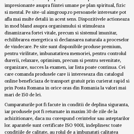
impresionante asupra fiintei umane pe plan spiritual, fizic
si mental. Pe site-ul aimgroup.ro persoanele interesate pot
afla mai multe detalii in acest sens. Dispozitivele actioneaza
in mod bland asupra organismului si stimuleaza
dinamizarea fortei vitale, precum si sistemul imunitar,
echilibrarea energetica si declansarea naturala a proceselor
de vindecare. Pe site sunt disponibile produse premium,
pentru virilitate, imbunatatirea memoriei, pentru controlul
durerii, relaxare, optimism, precum si pentru serenitate,
organizare, succes la examen, iar lista poate continua. Cei
care comanda produsele care ii intereseaza din catalogul
online beneficiaza de transport gratuit prin curierat rapid si
prin Posta Romana in orice oras din Romania la valori mai
mari de 150 de lei.
Cumparaturile pot fi facute in conditii de deplina siguranta,
iar produsele pot fi returnate in maxim 30 de zile de la
achizitionare, daca nu corespund cerintelor sau asteptarilor
lor. aparatele sunt certificate ISO 9001, indeplinesc toate
conditiile de calitate, au rolul de a imbunatati calitatea