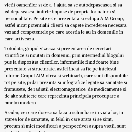
vietii oamenilor si de a-i ajuta sa se autodepaseasca si sa
isi depaseasca limitele impuse de propria lor natura si
personalitate. Pe site este prezentata si echipa AIM Group,
astfel incat potentialii clienti sa capete increderea necesara,
vazand competentele pe care acestia le au in domeniile in
care activeaza.
Totodata, grupul vizeaza si prezentarea de cercetari
stiintifice si noutati in domeniu, prin intermediul blogului
pus la dispozitia clientilor, informatiile fiind foarte bine
prezentate si structurate, astfel incat sa fie pe intelesul
tuturor. Grupul AIM ofera si webinarii, care sunt disponibile
tot pe site, prdar prezinta si infografice legate sa sanatate si
frumusete, de radiatii electromagnetice, de medicamente si
de alte subiecte care reprezinta principala preocupare a
omului modern.
Asadar, cei care doresc sa faca o schimbare in viata lor, in
starea lor de sanatate, in felul in care arata si se simt,
precum si mici modificari a perspectivei asupra vietii, sunt